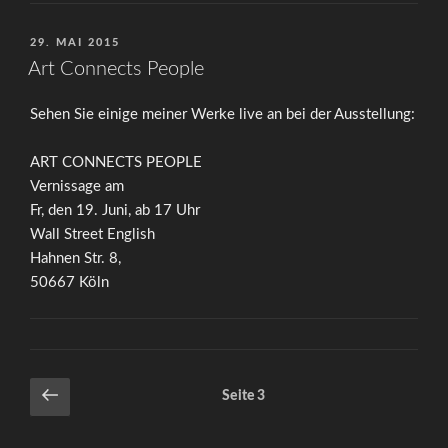
VERÖFFENTLICHT
29. MAI 2015
AM
Art Connects People
Sehen Sie einige meiner Werke live an bei der Ausstellung:
ART CONNECTS PEOPLE
Vernissage am
Fr, den 19. Juni, ab 17 Uhr
Wall Street English
Hahnen Str. 8,
50667 Köln
Seitennummerierung
Vorherige
Seite
3
Seite
der
Beiträge